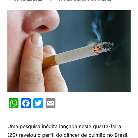
W
F
T
E
h
a
w
m
at
c
itt
ai
Uma pesquisa inédita lançada nesta quarta-feira
s
e
er
l
(26) revelou o perfil do câncer de pulmão no Brasil.