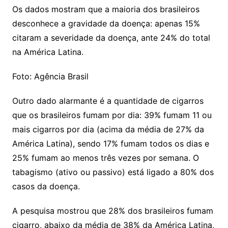
A
b
Os dados mostram que a maioria dos brasileiros
p
o
desconhece a gravidade da doença: apenas 15%
p
o
citaram a severidade da doença, ante 24% do total
k
na América Latina.
Foto: Agência Brasil
Outro dado alarmante é a quantidade de cigarros
que os brasileiros fumam por dia: 39% fumam 11 ou
mais cigarros por dia (acima da média de 27% da
América Latina), sendo 17% fumam todos os dias e
25% fumam ao menos três vezes por semana. O
tabagismo (ativo ou passivo) está ligado a 80% dos
casos da doença.
A pesquisa mostrou que 28% dos brasileiros fumam
cigarro, abaixo da média de 38% da América Latina,