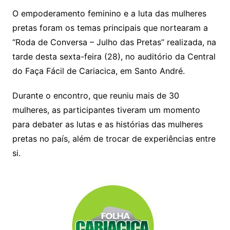
at
c
itt
ai
O empoderamento feminino e a luta das mulheres
s
e
er
l
pretas foram os temas principais que nortearam a
A
b
“Roda de Conversa – Julho das Pretas” realizada, na
p
o
tarde desta sexta-feira (28), no auditório da Central
p
o
do Faça Fácil de Cariacica, em Santo André.
k
Durante o encontro, que reuniu mais de 30
mulheres, as participantes tiveram um momento
para debater as lutas e as histórias das mulheres
pretas no país, além de trocar de experiências entre
si.