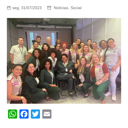
seg, 31/07/2023
Notícias
,
Social
W
F
T
E
h
a
w
m