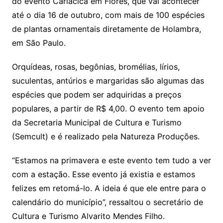
do evento Cariacica em Flores, que vai acontecer
p
o
até o dia 16 de outubro, com mais de 100 espécies
p
o
de plantas ornamentais diretamente de Holambra,
k
em São Paulo.
Orquídeas, rosas, begônias, bromélias, lírios,
suculentas, antúrios e margaridas são algumas das
espécies que podem ser adquiridas a preços
populares, a partir de R$ 4,00. O evento tem apoio
da Secretaria Municipal de Cultura e Turismo
(Semcult) e é realizado pela Natureza Produções.
“Estamos na primavera e este evento tem tudo a ver
com a estação. Esse evento já existia e estamos
felizes em retomá-lo. A ideia é que ele entre para o
calendário do município”, ressaltou o secretário de
Cultura e Turismo Alvarito Mendes Filho.