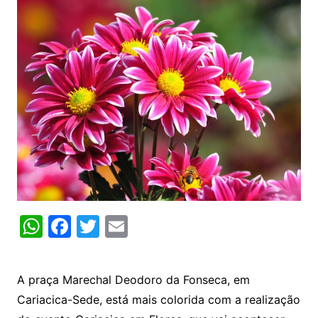
W
F
T
E
h
a
w
m
at
c
itt
ai
A praça Marechal Deodoro da Fonseca, em
s
e
er
l
Cariacica-Sede, está mais colorida com a realização
A
b