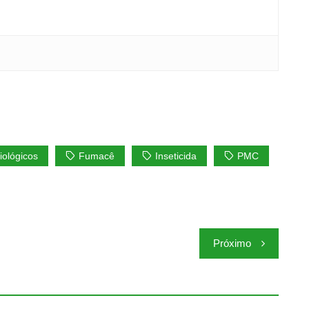
iológicos
Fumacê
Inseticida
PMC
Próximo