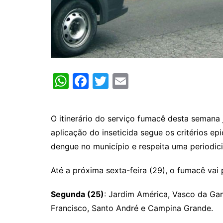
W
F
T
E
h
a
w
m
at
c
itt
ai
O itinerário do serviço fumacê desta semana 
s
e
er
l
aplicação do inseticida segue os critérios ep
A
b
dengue no município e respeita uma periodi
p
o
Até a próxima sexta-feira (29), o fumacê vai 
p
o
k
Segunda (25)
: Jardim América, Vasco da Gam
Francisco, Santo André e Campina Grande.