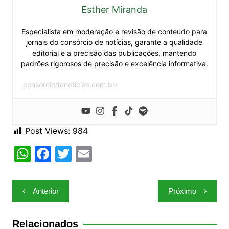
Esther Miranda
Especialista em moderação e revisão de conteúdo para
jornais do consórcio de notícias, garante a qualidade
editorial e a precisão das publicações, mantendo
padrões rigorosos de precisão e excelência informativa.
consorciodenoticias.com.br/
Post Views:
984
W
F
T
E
h
a
w
m
at
c
itt
ai
Navegação
Anterior
Próximo
s
e
er
l
de
A
b
Post
Relacionados