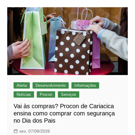
p
o
p
o
k
Alerta
Desenvolvimento
Informações
Notícias
Procon
Serviços
Vai às compras? Procon de Cariacica
ensina como comprar com segurança
no Dia dos Pais
sex, 07/08/2026