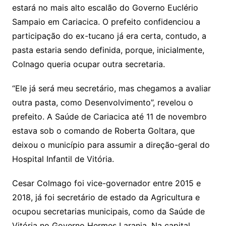
s
e
er
l
estará no mais alto escalão do Governo Euclério
A
b
Sampaio em Cariacica. O prefeito confidenciou a
p
o
participação do ex-tucano já era certa, contudo, a
p
o
pasta estaria sendo definida, porque, inicialmente,
k
Colnago queria ocupar outra secretaria.
“Ele já será meu secretário, mas chegamos a avaliar
outra pasta, como Desenvolvimento”, revelou o
prefeito. A Saúde de Cariacica até 11 de novembro
estava sob o comando de Roberta Goltara, que
deixou o município para assumir a direção-geral do
Hospital Infantil de Vitória.
Cesar Colmago foi vice-governador entre 2015 e
2018, já foi secretário de estado da Agricultura e
ocupou secretarias municipais, como da Saúde de
Vitória no Governo Hermes Laranja. Na capital