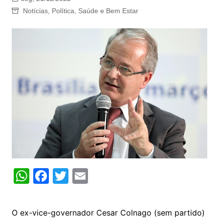
Notícias
,
Política
,
Saúde e Bem Estar
W
F
T
E
h
a
w
m
at
c
itt
ai
O ex-vice-governador Cesar Colnago (sem partido)