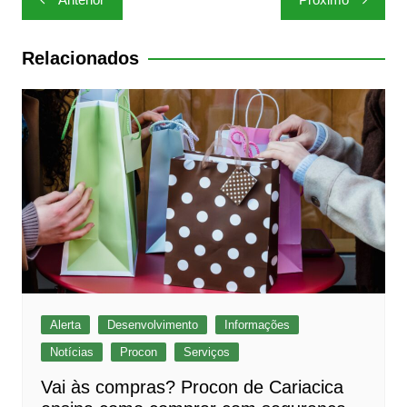
p
o
de
p
o
Post
Relacionados
k
Alerta
Desenvolvimento
Informações
Notícias
Procon
Serviços
Vai às compras? Procon de Cariacica