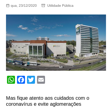
qua, 23/12/2020
Utilidade Pública
W
F
T
E
h
a
w
m
at
c
itt
ai
Mas fique atento aos cuidados com o
s
e
er
l
coronavírus e evite aglomerações
A
b