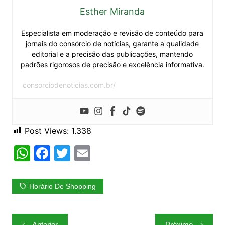
Esther Miranda
Especialista em moderação e revisão de conteúdo para
jornais do consórcio de notícias, garante a qualidade
editorial e a precisão das publicações, mantendo
padrões rigorosos de precisão e excelência informativa.
consorciodenoticias.com.br/
Post Views:
1.338
W
F
T
E
h
a
w
m
at
c
itt
ai
Horário De Shopping
s
e
er
l
A
b
Navegação
Anterior
Próximo