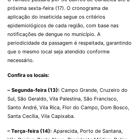
s
e
er
l
próxima sexta-feira (17). O cronograma de
A
b
aplicação do inseticida segue os critérios
p
o
epidemiológicos de cada região, com base nas
p
o
notificações de dengue no município. A
k
periodicidade da passagem é respeitada, garantindo
que o mesmo local seja atendido conforme
necessário.
Confira os locais:
–
Segunda-feira (13):
Campo Grande, Cruzeiro do
Sul, São Geraldo, Vila Palestina, São Francisco,
Santo André, Vila Rica, Flor do Campo, Dom Bosco,
Santa Cecília, Vila Capixaba.
– Terça-feira (14):
Aparecida, Porto de Santana,