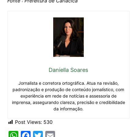
Fonte : Prefeitura de Cariacica
Daniella Soares
Jornalista e corretora ortográfica. Atua na revisão,
padronização e produção de conteúdo jornalístico, com
experiência em rede de notícias e assessoria de
imprensa, assegurando clareza, precisão e credibilidade
da informação.
Post Views:
530
W
F
T
E