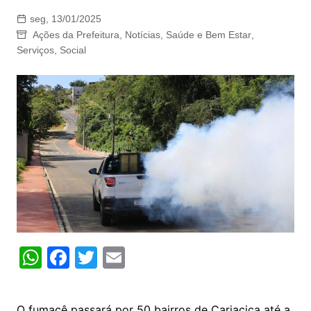
seg, 13/01/2025
Ações da Prefeitura
,
Notícias
,
Saúde e Bem Estar
,
Serviços
,
Social
W
F
T
E
h
a
w
m
at
c
itt
ai
O fumacê passará por 50 bairros de Cariacica até a