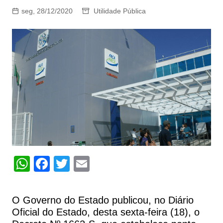
seg, 28/12/2020
Utilidade Pública
W
F
T
E
h
a
w
m
at
c
itt
ai
O Governo do Estado publicou, no Diário
s
e
er
l
Oficial do Estado, desta sexta-feira (18), o