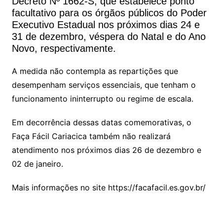
A
b
Decreto Nº 1662-S, que estabelece ponto
facultativo para os órgãos públicos do Poder
p
o
Executivo Estadual nos próximos dias 24 e
p
o
31 de dezembro, véspera do Natal e do Ano
k
Novo, respectivamente.
A medida não contempla as repartições que
desempenham serviços essenciais, que tenham o
funcionamento ininterrupto ou regime de escala.
Em decorrência dessas datas comemorativas, o
Faça Fácil Cariacica também não realizará
atendimento nos próximos dias 26 de dezembro e
02 de janeiro.
Mais informações no site https://facafacil.es.gov.br/