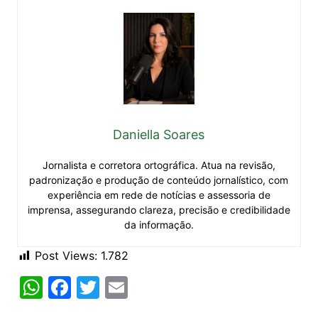
Daniella Soares
Jornalista e corretora ortográfica. Atua na revisão,
padronização e produção de conteúdo jornalístico, com
experiência em rede de notícias e assessoria de
imprensa, assegurando clareza, precisão e credibilidade
da informação.
Post Views:
1.782
W
F
T
E
h
a
w
m