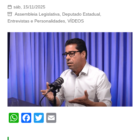
sáb, 15/11/2025
Assembleia Legislativa
,
Deputado Estadual
,
Entrevistas e Personalidades
,
VÍDEOS
W
F
T
E
h
a
w
m
at
c
itt
ai