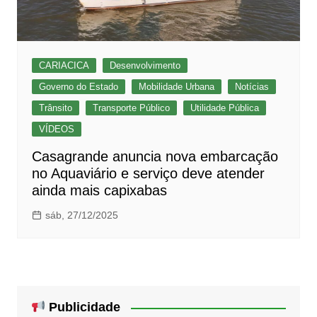
CARIACICA
Desenvolvimento
Governo do Estado
Mobilidade Urbana
Notícias
Trânsito
Transporte Público
Utilidade Pública
VÍDEOS
Casagrande anuncia nova embarcação
no Aquaviário e serviço deve atender
ainda mais capixabas
sáb, 27/12/2025
Publicidade