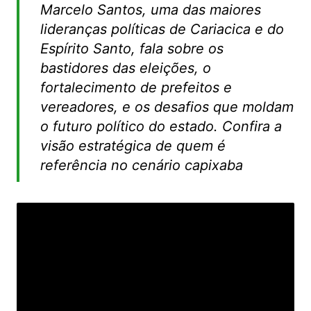
Marcelo Santos, uma das maiores
s
e
er
l
lideranças políticas de Cariacica e do
A
b
Espírito Santo, fala sobre os
p
o
bastidores das eleições, o
p
o
fortalecimento de prefeitos e
k
vereadores, e os desafios que moldam
o futuro político do estado. Confira a
visão estratégica de quem é
referência no cenário capixaba