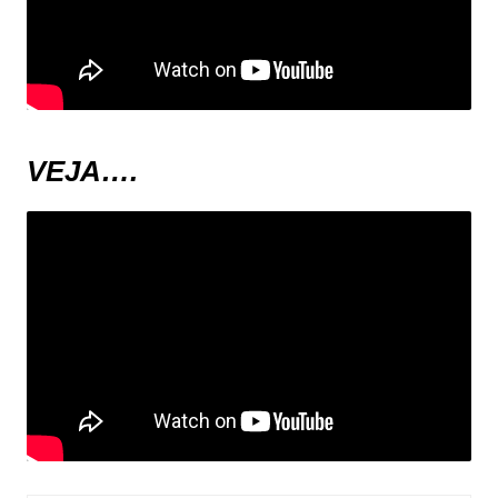
VEJA….