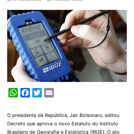
W
F
T
E
h
a
w
m
at
c
itt
ai
O presidente da República, Jair Bolsonaro, editou
s
e
er
l
Decreto que aprova o novo Estatuto do Instituto
A
b
Brasileiro de Geografia e Estatística (IBGE). O ato