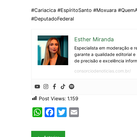
#Cariacica #EspíritoSanto #Moxuara #Quem
#DeputadoFederal
Esther Miranda
Especialista em moderação e re
garante a qualidade editorial 
de precisão e excelência inform
consorciodenoticias.com.br/
Post Views:
1.159
W
F
T
E
h
a
w
m
at
c
itt
ai
Navegação