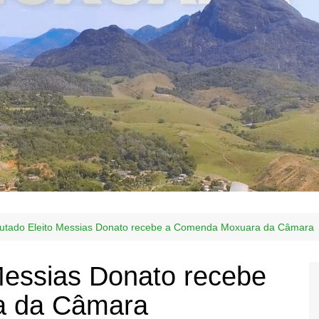
utado Eleito Messias Donato recebe a Comenda Moxuara da Câmara
Messias Donato recebe
a da Câmara