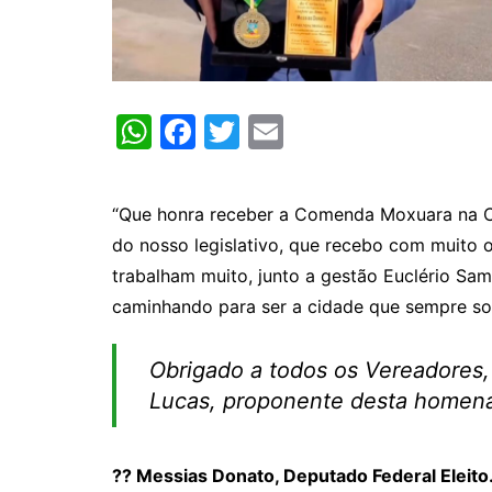
W
F
T
E
h
a
w
m
at
c
itt
ai
“Que honra receber a Comenda Moxuara na C
s
e
er
l
do nosso legislativo, que recebo com muito
A
b
trabalham muito, junto a gestão Euclério Sam
p
o
caminhando para ser a cidade que sempre s
p
o
k
Obrigado a todos os Vereadores,
Lucas, proponente desta homen
?? Messias Donato, Deputado Federal Eleito