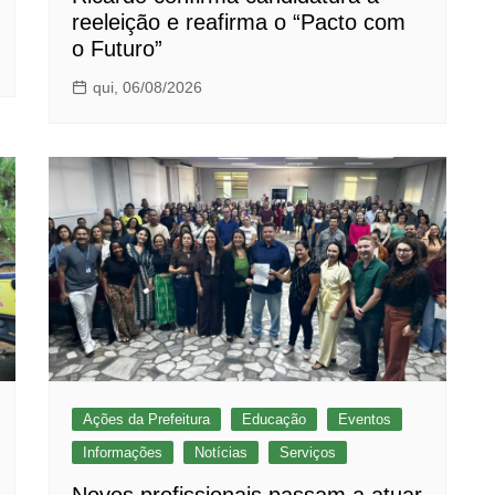
reeleição e reafirma o “Pacto com
o Futuro”
qui, 06/08/2026
Ações da Prefeitura
Educação
Eventos
Informações
Notícias
Serviços
Novos profissionais passam a atuar