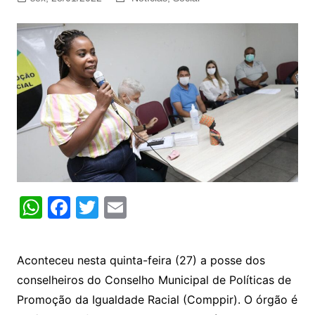
W
F
T
E
h
a
w
m
at
c
itt
ai
Aconteceu nesta quinta-feira (27) a posse dos
s
e
er
l
conselheiros do Conselho Municipal de Políticas de
A
b
Promoção da Igualdade Racial (Comppir). O órgão é