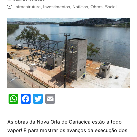
Infraestrutura
,
Investimentos
,
Notícias
,
Obras
,
Social
W
F
T
E
h
a
w
m
at
c
itt
ai
As obras da Nova Orla de Cariacica estão a todo
s
e
er
l
vapor! E para mostrar os avanços da execução dos