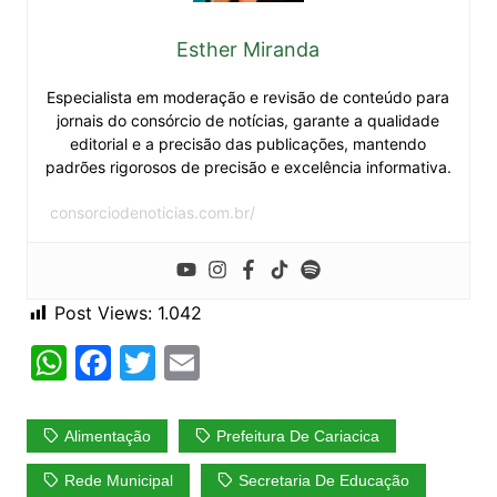
Esther Miranda
Especialista em moderação e revisão de conteúdo para
jornais do consórcio de notícias, garante a qualidade
editorial e a precisão das publicações, mantendo
padrões rigorosos de precisão e excelência informativa.
consorciodenoticias.com.br/
Post Views:
1.042
W
F
T
E
h
a
w
m
at
c
itt
ai
Alimentação
Prefeitura De Cariacica
s
e
er
l
Rede Municipal
Secretaria De Educação