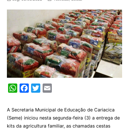
W
F
T
E
h
a
w
m
at
c
itt
ai
A Secretaria Municipal de Educação de Cariacica
s
e
er
l
(Seme) iniciou nesta segunda-feira (3) a entrega de
A
b
kits da agricultura familiar, as chamadas cestas