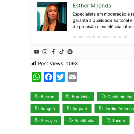
Esther Miranda
Especialista em moderação e re
garante a qualidade editorial 
de precisão e excelência inform
consorciodenoticias.com.br/
Post Views:
1.093
W
F
T
E
h
a
w
m
at
c
itt
ai
Bairros
Boa Vista
Cachoeirinha
s
e
er
l
Itanguá
Itaquari
Jardim América
A
b
Serviços
Sotelândia
Tucum
p
o