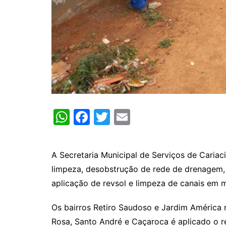
W
F
T
E
h
a
w
m
at
c
itt
ai
A Secretaria Municipal de Serviços de Cariaci
s
e
er
l
limpeza, desobstrução de rede de drenagem, p
A
b
aplicação de revsol e limpeza de canais em m
p
o
Os bairros Retiro Saudoso e Jardim América 
p
o
Rosa, Santo André e Caçaroca é aplicado o 