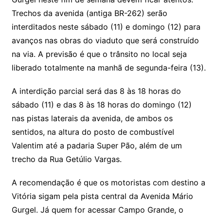
A
b
Trechos da avenida (antiga BR-262) serão
p
o
interditados neste sábado (11) e domingo (12) para
p
o
avanços nas obras do viaduto que será construído
k
na via. A previsão é que o trânsito no local seja
liberado totalmente na manhã de segunda-feira (13).
A interdição parcial será das 8 às 18 horas do
sábado (11) e das 8 às 18 horas do domingo (12)
nas pistas laterais da avenida, de ambos os
sentidos, na altura do posto de combustível
Valentim até a padaria Super Pão, além de um
trecho da Rua Getúlio Vargas.
A recomendação é que os motoristas com destino a
Vitória sigam pela pista central da Avenida Mário
Gurgel. Já quem for acessar Campo Grande, o