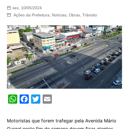
sex, 10/05/2024
Ações da Prefeitura
,
Notícias
,
Obras
,
Trânsito
W
F
T
E
h
a
w
m
at
c
itt
ai
Motoristas que forem trafegar pela Avenida Mário
s
e
er
l
Gurgel neste fim de semana devem ficar atentos.