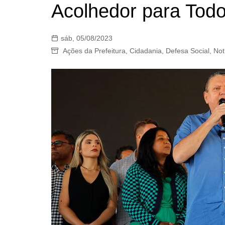
Acolhedor para Tod
sáb, 05/08/2023
Ações da Prefeitura
,
Cidadania
,
Defesa Social
,
Not