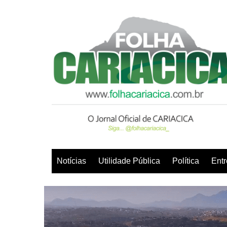
Ir
para
o
conteúdo
Notícias
Utilidade Pública
Política
Entr